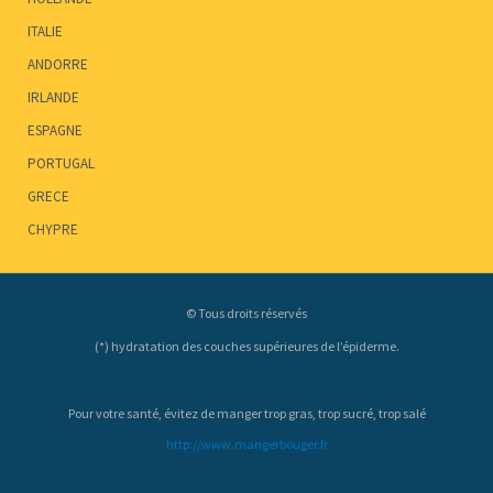
ITALIE
ANDORRE
IRLANDE
ESPAGNE
PORTUGAL
GRECE
CHYPRE
© Tous droits réservés
(*) hydratation des couches supérieures de l’épiderme.
Pour votre santé, évitez de manger trop gras, trop sucré, trop salé
http://www.mangerbouger.fr