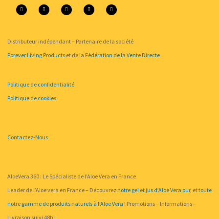
a
o
i
w
n
c
u
n
i
s
e
t
t
t
t
b
u
e
t
a
o
b
r
e
g
o
e
e
r
r
k
s
a
-
t
m
f
Distributeur indépendant – Partenaire de la société
Forever Living Products
et de la
Fédération de la Vente Directe
Politique de confidentialité
Politique de cookies
Contactez-Nous
AloeVera 360 : Le Spécialiste de l’Aloe Vera en France
Leader de l’Aloe vera en France – Découvrez
notre gel et jus d’Aloe Vera pur
, et
toute
notre gamme de produits naturels à l’Aloe Vera
! Promotions – Informations –
Livraison suivi 48h !