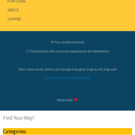
PORTUGAL
GRECE
CHYPRE
© Tous droits réservés
(*) hydratation des couches supérieures de l’épiderme.
Pour votre santé, évitez de manger trop gras, trop sucré, trop salé
http://www.mangerbouger.fr
Made with
Find Your Way!
Categories