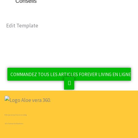
Conseils
Edit Template
COMMANDEZ TOUS LES ARTICLES FOREVER LIVING EN LIGNE
Entrepreneur Forever Living
& Créateur de Business
F
Y
P
T
I