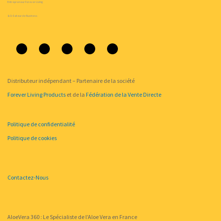
Entrepreneur Forever Living
& Créateur de Business
F
Y
P
T
I
a
o
i
w
n
c
u
n
i
s
e
t
t
t
t
b
u
e
t
a
o
b
r
e
g
o
e
e
r
r
k
s
a
-
t
m
f
Distributeur indépendant – Partenaire de la société
Forever Living Products
et de la
Fédération de la Vente Directe
Politique de confidentialité
Politique de cookies
Contactez-Nous
AloeVera 360 : Le Spécialiste de l’Aloe Vera en France