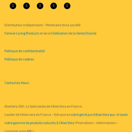
a
o
i
w
n
c
u
n
i
s
e
t
t
t
t
b
u
e
t
a
o
b
r
e
g
o
e
e
r
r
k
s
a
-
t
m
f
Distributeur indépendant – Partenaire de la société
Forever Living Products
et de la
Fédération de la Vente Directe
Politique de confidentialité
Politique de cookies
Contactez-Nous
AloeVera 360 : Le Spécialiste de l’Aloe Vera en France
Leader de l’Aloe vera en France – Découvrez
notre gel et jus d’Aloe Vera pur
, et
toute
notre gamme de produits naturels à l’Aloe Vera
! Promotions – Informations –
Livraison suivi 48h !