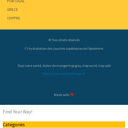
PORTUGAL
GRECE
CHYPRE
© Tous droits réservés
(*) hydratation des couches supérieures de l’épiderme.
Pour votre santé, évitez de manger trop gras, trop sucré, trop salé
http://www.mangerbouger.fr
Made with
Find Your Way!
Categories