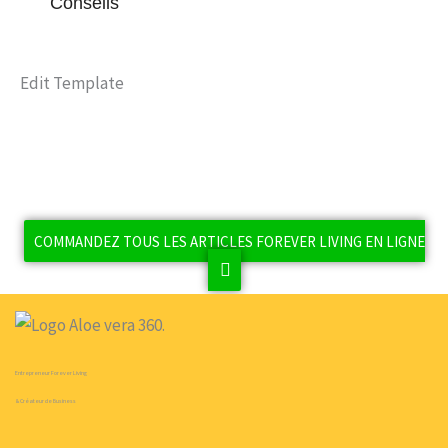
Conseils
Edit Template
COMMANDEZ TOUS LES ARTICLES FOREVER LIVING EN LIGNE
Entrepreneur Forever Living
& Créateur de Business
F
Y
P
T
I