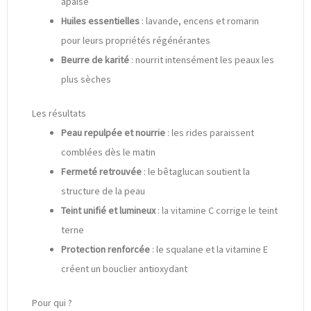
apaise
Huiles essentielles
: lavande, encens et romarin
pour leurs propriétés régénérantes
Beurre de karité
: nourrit intensément les peaux les
plus sèches
Les résultats
Peau repulpée et nourrie
: les rides paraissent
comblées dès le matin
Fermeté retrouvée
: le bêtaglucan soutient la
structure de la peau
Teint unifié et lumineux
: la vitamine C corrige le teint
terne
Protection renforcée
: le squalane et la vitamine E
créent un bouclier antioxydant
Pour qui ?