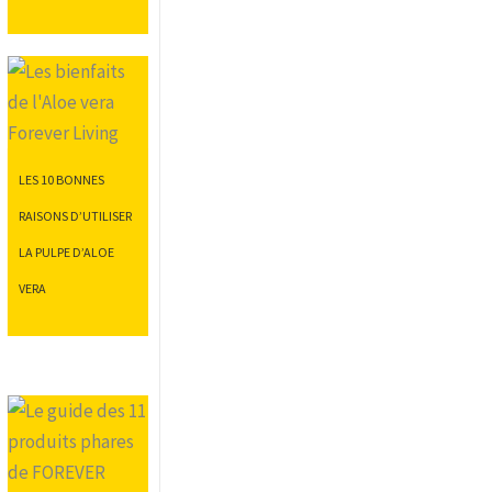
LES 10 BONNES
RAISONS D’UTILISER
LA PULPE D’ALOE
VERA