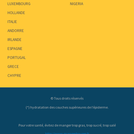
LUXEMBOURG
NIGERIA
HOLLANDE
ITALIE
ANDORRE
IRLANDE
ESPAGNE
PORTUGAL
GRECE
CHYPRE
© Tous droits réservés
(*) hydratation des couches supérieures de l’épiderme.
Pour votre santé, évitez de manger trop gras, trop sucré, trop salé
http://www.mangerbouger.fr