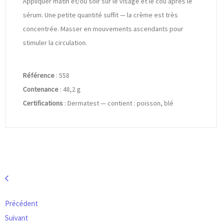
Appliquer matin et/ou soir sur le visage et le cou après le
sérum. Une petite quantité suffit — la crème est très
concentrée. Masser en mouvements ascendants pour
stimuler la circulation.
Référence
: 558
Contenance
: 48,2 g
Certifications
: Dermatest — contient : poisson, blé
Précédent
Suivant