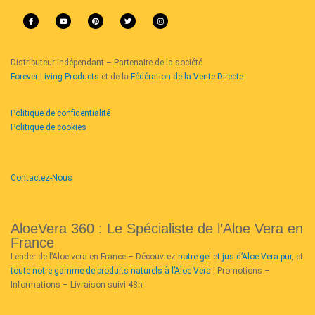
F
Y
P
T
I
a
o
i
w
n
c
u
n
i
s
e
t
t
t
t
b
u
e
t
a
o
b
r
e
g
o
e
e
r
r
k
s
a
-
t
m
Distributeur indépendant – Partenaire de la société
f
Forever Living Products
et de la
Fédération de la Vente Directe
Politique de confidentialité
Politique de cookies
Contactez-Nous
AloeVera 360 : Le Spécialiste de l’Aloe Vera en
France
Leader de l’Aloe vera en France – Découvrez
notre gel et jus d’Aloe Vera pur
, et
toute notre gamme de produits naturels à l’Aloe Vera
! Promotions –
Informations – Livraison suivi 48h !