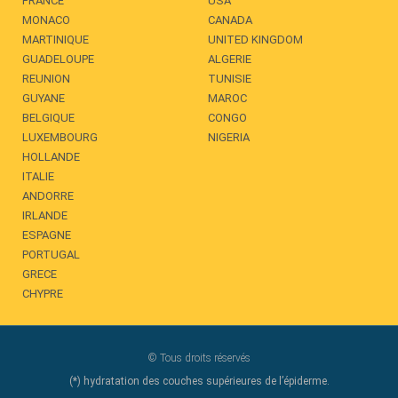
FRANCE
USA
MONACO
CANADA
MARTINIQUE
UNITED KINGDOM
GUADELOUPE
ALGERIE
REUNION
TUNISIE
GUYANE
MAROC
BELGIQUE
CONGO
LUXEMBOURG
NIGERIA
HOLLANDE
ITALIE
ANDORRE
IRLANDE
ESPAGNE
PORTUGAL
GRECE
CHYPRE
© Tous droits réservés
(*) hydratation des couches supérieures de l’épiderme.