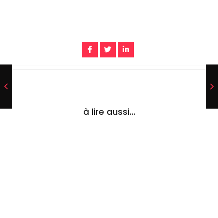
à lire aussi...
Aloe Vera et Psoriasis : Guide Complet pour
Apaiser les Plaques Naturellement
Comment utiliser l'aloe vera pour soulager le psoriasis : protocole