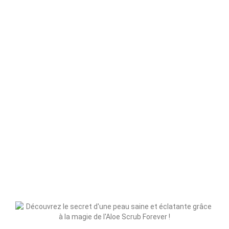
Soins du Corps
Gelée Aloes
24.40
€
ACHETER
Soins du Corps
Hygiène
,
Soins du Corps
Creme Visage Aloes
Savon Corps & Visage à l’Avocat
24.40
€
8.20
€
ACHETER
ACHETER