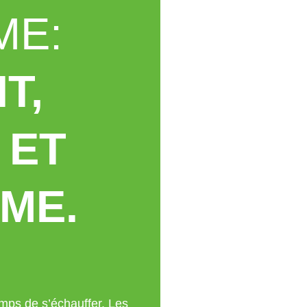
ME:
T,
 ET
ME.
temps de s’échauffer. Les