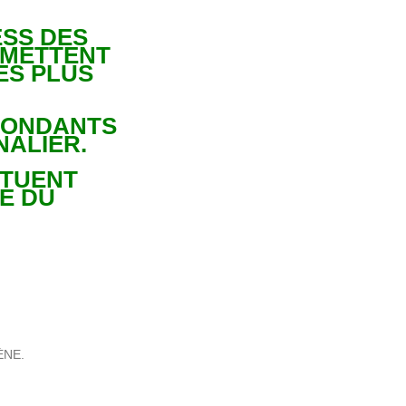
ESS DES
RMETTENT
ES PLUS
PONDANTS
NALIER.
ITUENT
E DU
ÈNE.