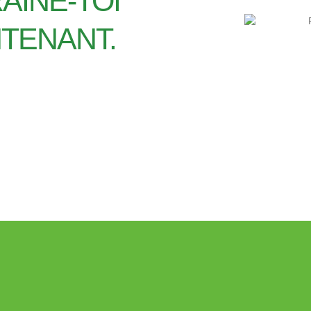
AÎNE-TOI
TENANT.