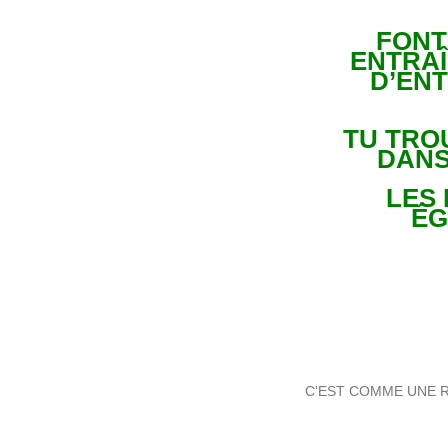
FONT
ENTRAÎ
D’ENT
TU TRO
DANS
LES
ÉG
C’EST COMME UNE R