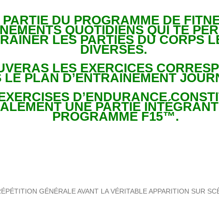
 PARTIE DU PROGRAMME DE FITN
NEMENTS QUOTIDIENS QUI TE PE
RAÎNER LES PARTIES DU CORPS L
DIVERSES.
UVERAS LES EXERCICES CORRES
 LE PLAN D’ENTRAÎNEMENT JOUR
 EXERCISES D’ENDURANCE CONST
ALEMENT UNE PARTIE INTÉGRANT
PROGRAMME F15™.
ÉPÉTITION GÉNÉRALE AVANT LA VÉRITABLE APPARITION SUR SC