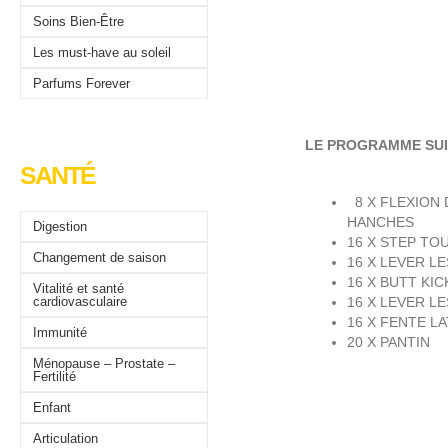
Soins Bien-Être
Les must-have au soleil
Parfums Forever
LE PROGRAMME SUI
SANTÉ
8 X FLEXION 
HANCHES
Digestion
16 X STEP TO
Changement de saison
16 X LEVER L
16 X BUTT KI
Vitalité et santé
cardiovasculaire
16 X LEVER L
16 X FENTE L
Immunité
20 X PANTIN
Ménopause – Prostate –
Fertilité
Enfant
Articulation