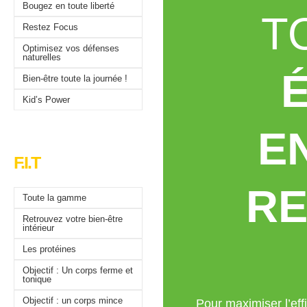
Bougez en toute liberté
T
Restez Focus
Optimisez vos défenses
naturelles
Bien-être toute la journée !
Kid’s Power
E
F.I.T
RE
Toute la gamme
Retrouvez votre bien-être
intérieur
Les protéines
Objectif : Un corps ferme et
tonique
Objectif : un corps mince
Pour maximiser l’effi